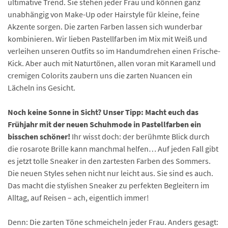
ultimative Trend. Sie stehen jeder Frau und können ganz
unabhängig von Make-Up oder Hairstyle für kleine, feine
Akzente sorgen. Die zarten Farben lassen sich wunderbar
kombinieren. Wir lieben Pastellfarben im Mix mit Weiß und
verleihen unseren Outfits so im Handumdrehen einen Frische-
Kick. Aber auch mit Naturtönen, allen voran mit Karamell und
cremigen Colorits zaubern uns die zarten Nuancen ein
Lächeln ins Gesicht.
Noch keine Sonne in Sicht? Unser Tipp: Macht euch das
Frühjahr mit der neuen Schuhmode in Pastellfarben ein
bisschen schöner!
Ihr wisst doch: der berühmte Blick durch
die rosarote Brille kann manchmal helfen… Auf jeden Fall gibt
es jetzt tolle Sneaker in den zartesten Farben des Sommers.
Die neuen Styles sehen nicht nur leicht aus. Sie sind es auch.
Das macht die stylishen Sneaker zu perfekten Begleitern im
Alltag, auf Reisen – ach, eigentlich immer!
Denn: Die zarten Töne schmeicheln jeder Frau. Anders gesagt: